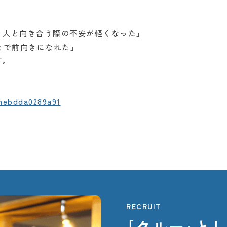
、人と向き合う際の不安が軽くなった」
とで前向きになれた」
す。
nebdda0289a91
RECRUIT
｢クルー｣
と