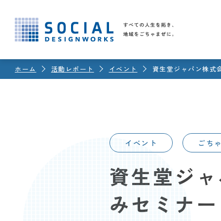
ホーム
活動レポート
イベント
資生堂ジャパン株式
ABOUT
SOCIALSQUA
RECRUIT
REPORT
TEAM
SDWs
※
イベント
ごち
活動レポ
採用情
拠点一
チー
※SDWs＝｢ソーシャルデザ
資生堂ジャ
みセミナー
活動レポー
採用情報
拠点一覧
チームへ
SDWsとは