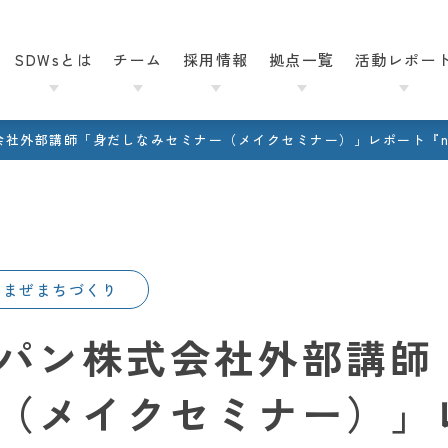
SDWsとは
チーム
採用情報
拠点一覧
活動レポー
会社外部講師「身だしなみセミナー（メイクセミナー）」レポート『n
内郷店
業務内容
郡山店
私たちの理念
RE
入社後のケア制度
最新ニュース
とは
東北エリア
ゃまぜまちづくり
ート
報
覧
ム
秋田山王店
未来への活動
7つの行動指針
障害福祉事業所
インワークス｣
パン株式会社外部講師
近畿エリア
SOCIALSQUARE
西宮店
組織図
採用に関してよくあるご
（メイクセミナー）」
法人本部
トへ
へ
へ
へ
質問
ごちゃまぜ GOCHAMAZE
上熊本店
年間レポート