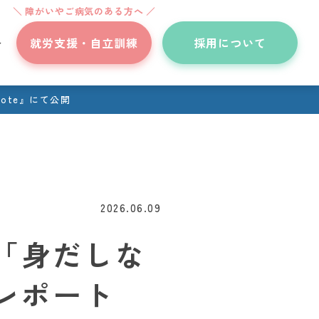
／
障がいやご病気のある方へ
／
就労支援・自立訓練
採用について
ト
ote』にて公開
上荒川店
SDWsで働いている理由
郡山駅前店
代表挨拶
採用条件
年間活動レポート
関東エリア
2026.06.09
秋田駅前店
法人概要
SDWsのワークスタイル
クルーインタビュー
「身だしな
九州エリア
Crew’s Voice
水前寺店
沿革
イベント・求人情報
レポート
動画レポート
上乃裏店
法人本部